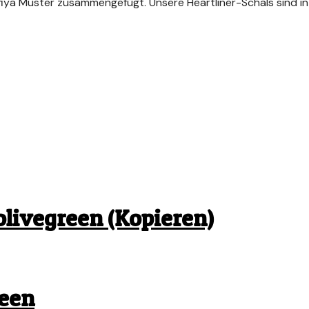
iya Muster zusammengefügt. Unsere Heartliner-Schals sind in 
olivegreen (Kopieren)
reen