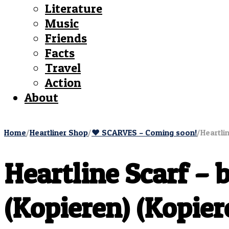
Literature
Music
Friends
Facts
Travel
Action
About
Home
/
Heartliner Shop
/
♥︎ SCARVES – Coming soon!
/
Heartli
Heartline Scarf – 
(Kopieren) (Kopier