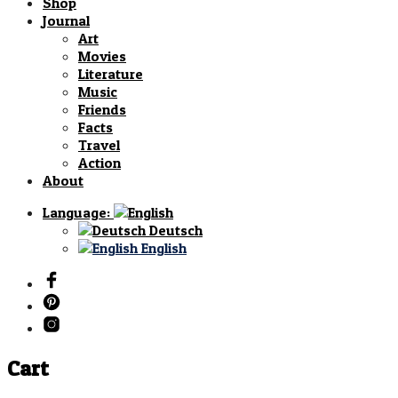
Shop
Journal
Art
Movies
Literature
Music
Friends
Facts
Travel
Action
About
Language:
Deutsch
English
Cart