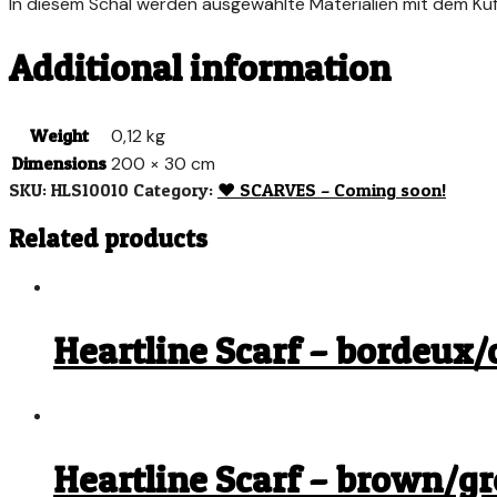
In diesem Schal werden ausgewählte Materialien mit dem Kuf
Additional information
Weight
0,12 kg
Dimensions
200 × 30 cm
SKU:
HLS10010
Category:
♥︎ SCARVES – Coming soon!
Related products
Heartline Scarf – bordeux/
Heartline Scarf – brown/g