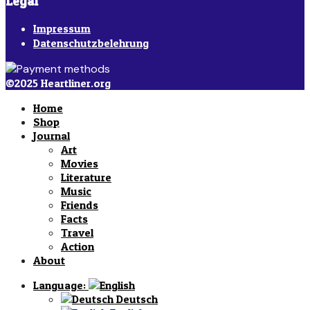
Legal
Impressum
Datenschutzbelehrung
©2025 Heartliner.org
Home
Shop
Journal
Art
Movies
Literature
Music
Friends
Facts
Travel
Action
About
Language:
Deutsch