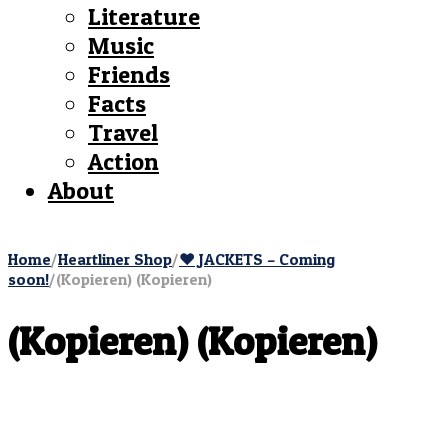
Literature
Music
Friends
Facts
Travel
Action
About
Home
/
Heartliner Shop
/
♥︎ JACKETS – Coming
soon!
/
(Kopieren) (Kopieren)
(Kopieren) (Kopieren)